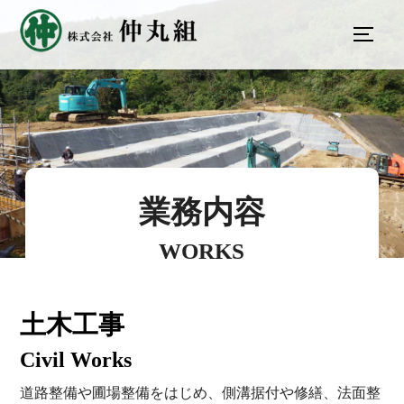
へ
サイド
ス
キ
ッ
プ
業務内容
WORKS
土木工事
Civil Works
道路整備や圃場整備をはじめ、側溝据付や修繕、法面整